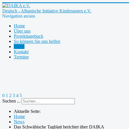
Deutsch - Albanische Initiative Kinderaugen e.V.
Navigation an/aus
Home
Über uns
Projekttagebuch
So können Sie uns helfen
News
Kontakt
Termine
0
1
2
3
4
5
Suchen ...
Aktuelle Seite:
Home
News
Das Schwäbische Tagblatt berichtet über DAIKA