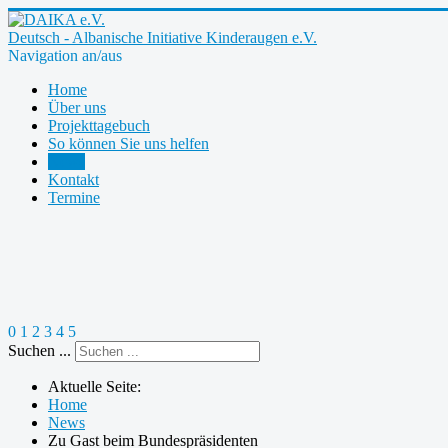
Deutsch - Albanische Initiative Kinderaugen e.V.
Navigation an/aus
Home
Über uns
Projekttagebuch
So können Sie uns helfen
News
Kontakt
Termine
0
1
2
3
4
5
Suchen ...
Aktuelle Seite:
Home
News
Zu Gast beim Bundespräsidenten