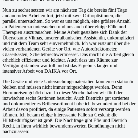
Nun zu sechst setzten wir am nächsten Tag die bereits fünf Tage
andauernden Arbeiten fort, jetzt mit zwei Orthoptistinnen, die
parallel untersuchten. So war es uns möglich, eine größere Anzahl
an Patienten zu untersuchen und uns auch über einige Fälle und
Therapien auszutauschen. Meine Arbeit gestaltete sich Dank der
Übersetzung Vilmas, unserer albanischen Assistentin, unkompliziert
und mit dem Team sehr einvernehmlich. Ich war erstaunt über die
vielen vorhandenen Geräte vor Ort, wie Autorefraktometer,
Gläserkasten, Scheitelbrechwertmesser. Das macht die Arbeit gleich
erheblich effizienter und leichter. Auch dass uns Räume zur
Verfügung standen war toll und ist das Ergebnis langer und
intensiver Arbeit von DAIKA vor Ort.
Die Geräte und viele Untersuchungsmaterialien können so stationär
bleiben und müssen nicht immer mitgeschleppt werden. Denn
Herumreisen gehört dazu. In dieser Woche haben wir fünf der
inzwischen sechs Stationen besucht. Auch Dietrichs gut sortiertes
und dokumentiertes Brillensortiment habe ich bewundert und bei der
Arbeit davon profitiert, da einige Patienten sofort versorgt werden
können. Ich bekam einige interessante Fälle zu Gesicht; die
Hilfsbedürftigkeit ist groß. Die Nachfrage gibt Efie und Dietrich
Recht, in ihren wirklich bewundernswerten Bemühungen nicht
nachzulassen!